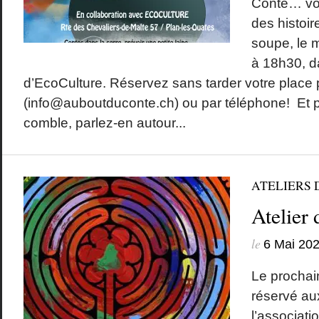
Conte… vou
des histoir
soupe, le 
à 18h30, d
d’EcoCulture. Réservez sans tarder votre place p
(info@auboutduconte.ch) ou par téléphone! Et p
comble, parlez-en autour...
ATELIERS 
Atelier
le
6 Mai 20
Le prochain
réservé a
l’associati