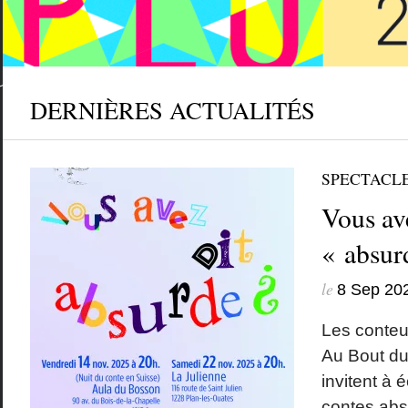
DERNIÈRES ACTUALITÉS
SPECTACL
Vous av
« absur
le
8 Sep 20
Les conteur
Au Bout d
invitent à é
contes absu