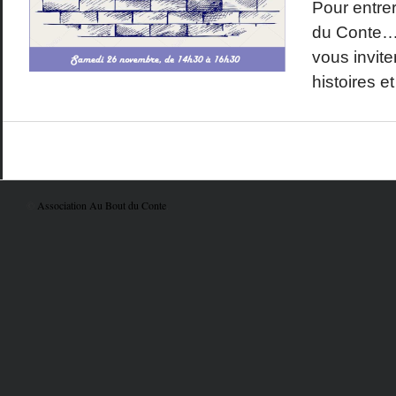
Pour entrer
du Conte… 
vous invite
histoires e
©
Association Au Bout du Conte
.