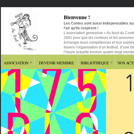
Bienvenue !
Les Contes sont aussi Indispensables aux
l’air qu’ils respirent !
L’association genevoise « Au bout du Conte…
2001 pour que les conteurs et les amoureux
échanger leurs compétences et leur expérien
travers l’organisation d’un festival, d’une b
l’heure actuelle environ quatre vingt mem
voisine.
ASSOCIATION
DEVENIR MEMBRE
BIBLIOTHÈQUE
NOS ACT